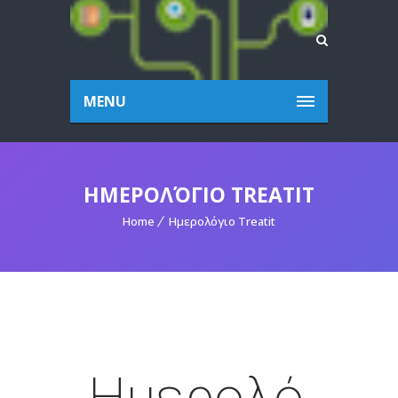
MENU
ΗΜΕΡΟΛΌΓΙΟ TREATIT
Home
Ημερολόγιο Treatit
Ημερολό