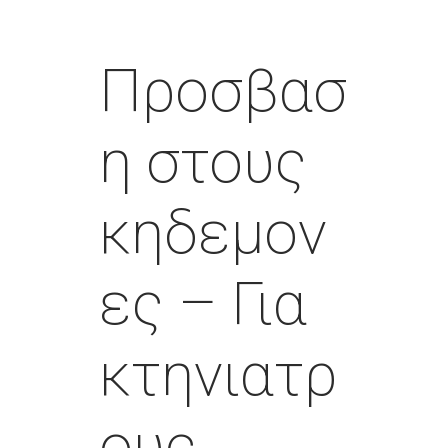
Προσβασ
η στους
κηδεμον
ες – Για
κτηνιατρ
ους