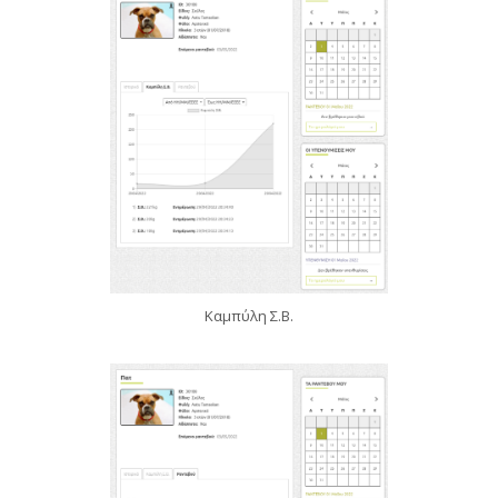
Καμπύλη Σ.Β.