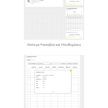
Λίστα με Ραντεβού και Υπενθυμίσεις