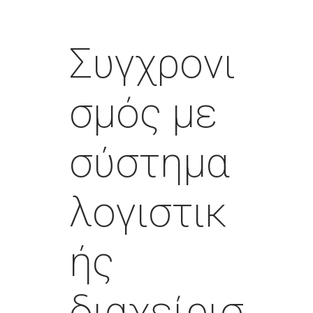
Συγχρονι
σμός με
σύστημα
λογιστικ
ής
διαχείρισ